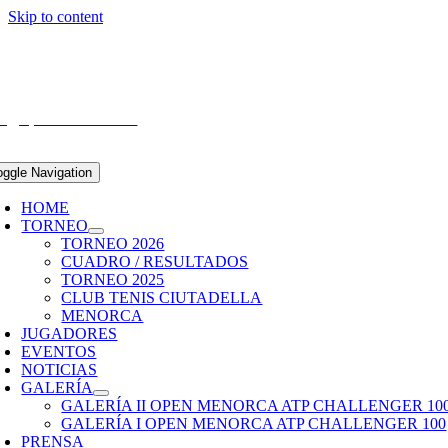
Skip to content
/03 – 05/04/2026
ub Tenis Ciutadella
fo@openmenorca.com
oggle Navigation
HOME
TORNEO
TORNEO 2026
CUADRO / RESULTADOS
TORNEO 2025
CLUB TENIS CIUTADELLA
MENORCA
JUGADORES
EVENTOS
NOTICIAS
GALERÍA
GALERÍA II OPEN MENORCA ATP CHALLENGER 10
GALERÍA I OPEN MENORCA ATP CHALLENGER 100
PRENSA