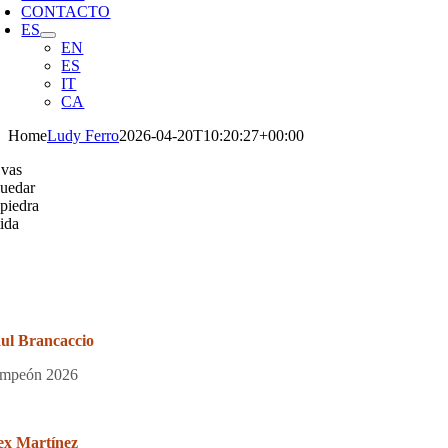
CONTACTO
ES
EN
ES
IT
CA
Home
Ludy Ferro
2026-04-20T10:20:27+00:00
 vas
quedar
 piedra
tida
ul Brancaccio
mpeón 2026
ex Martínez