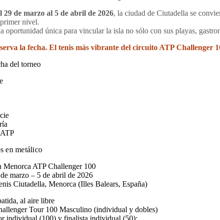
l 29 de marzo al 5 de abril de 2026
, la ciudad de Ciutadella se conv
 primer nivel.
a oportunidad única para vincular la isla no sólo con sus playas, gastro
serva la fecha. El tenis más vibrante del circuito ATP Challenger 
cha del torneo
e
cie
ría
 ATP
s en metálico
n Menorca ATP Challenger 100
 de marzo – 5 de abril de 2026
nis Ciutadella, Menorca (Illes Balears, España)
atida, al aire libre
allenger Tour 100 Masculino (individual y dobles)
 individual (100) y finalista individual (50);