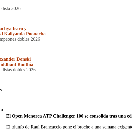
nalista 2026
uchya Isaro y
ki Kaliyanda Poonacha
mpeones dobles 2026
exander Donski
Siddhant Banthia
nalistas dobles 2026
s
El Open Menorca ATP Challenger 100 se consolida tras una edic
El triunfo de Raul Brancaccio pone el broche a una semana exigente 