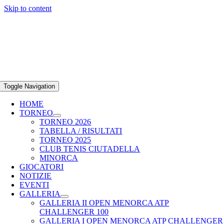
Skip to content
29/03 – 05/04/2026
Club Tenis Ciutadella
info@openmenorca.com
Toggle Navigation
HOME
TORNEO
TORNEO 2026
TABELLA / RISULTATI
TORNEO 2025
CLUB TENIS CIUTADELLA
MINORCA
GIOCATORI
NOTIZIE
EVENTI
GALLERIA
GALLERIA II OPEN MENORCA ATP
CHALLENGER 100
GALLERIA I OPEN MENORCA ATP CHALLENGER