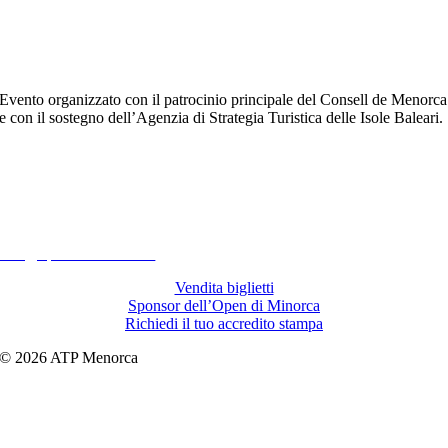
Evento organizzato con il patrocinio principale del Consell de Menorca
e con il sostegno dell’Agenzia di Strategia Turistica delle Isole Baleari.
29/03 – 05/04/2026
Club Tenis Ciutadella
info@openmenorca.com
Vendita biglietti
Sponsor dell’Open di Minorca
Richiedi il tuo accredito stampa
© 2026 ATP Menorca
Aviso legal
Política de Privacidad