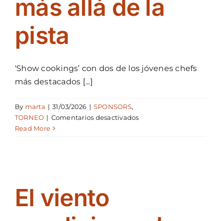
más allá de la
pista
‘Show cookings’ con dos de los jóvenes chefs
más destacados [...]
By
marta
|
31/03/2026
|
SPONSORS
,
en
TORNEO
|
Comentarios desactivados
El
Read More
Open
Menorca
suma
gastronomía
de
El viento
autor
y
‘street