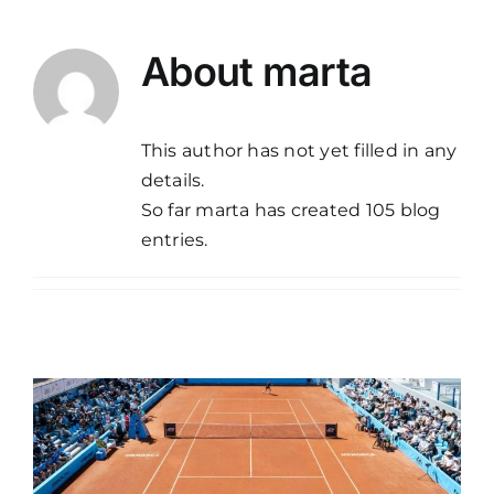
Navigation
TORNEO
About
marta
JUGADORES
This author has not yet filled in any
details.
EVENTOS
So far marta has created 105 blog
entries.
NOTICIAS
GALERÍA
PRENSA
CONTACTO