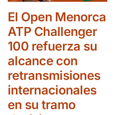
jornada
marcada
El Open Menorca
por
la
irrupción
ATP Challenger
de
la
100 refuerza su
previa
alcance con
retransmisiones
internacionales
en su tramo