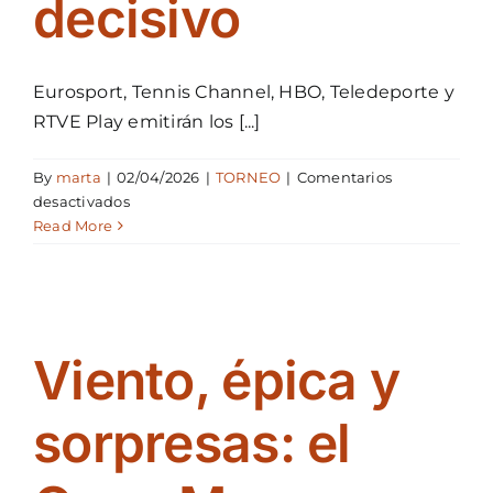
decisivo
Eurosport, Tennis Channel, HBO, Teledeporte y
RTVE Play emitirán los [...]
By
marta
|
02/04/2026
|
TORNEO
|
Comentarios
en
desactivados
El
Read More
Open
Menorca
ATP
Challenger
100
Viento, épica y
refuerza
su
alcance
sorpresas: el
con
retransmisiones
internacionales