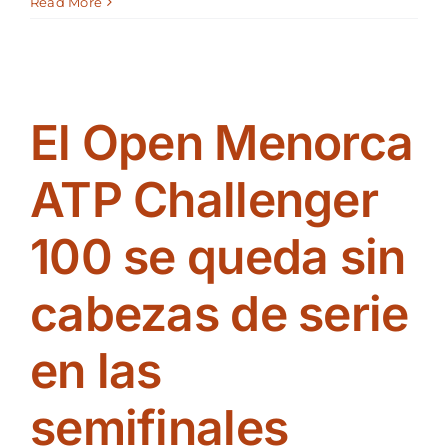
Alex
Read More
Martínez
y
Raul
Brancaccio
disputarán
El Open Menorca
la
final
del
ATP Challenger
II
Open
100 se queda sin
Menorca
ATP
Challenger
cabezas de serie
100
en las
semifinales