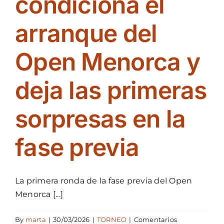
condiciona el
food’
local
arranque del
para
vivir
el
Open Menorca y
torneo
más
deja las primeras
allá
de
la
sorpresas en la
pista
fase previa
La primera ronda de la fase previa del Open
Menorca [...]
By
marta
|
30/03/2026
|
TORNEO
|
Comentarios