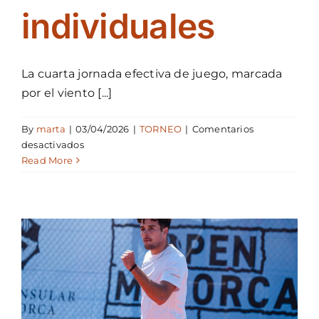
individuales
La cuarta jornada efectiva de juego, marcada
por el viento [...]
By
marta
|
03/04/2026
|
TORNEO
|
Comentarios
en
desactivados
El
Read More
Open
Menorca
ATP
Challenger
100
se
queda
sin
cabezas
de