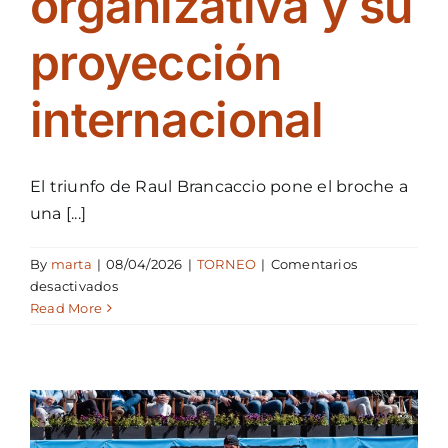
organizativa y su
proyección
internacional
El triunfo de Raul Brancaccio pone el broche a
una [...]
By
marta
|
08/04/2026
|
TORNEO
|
Comentarios
en
desactivados
El
Read More
Open
Menorca
ATP
Challenger
100
se