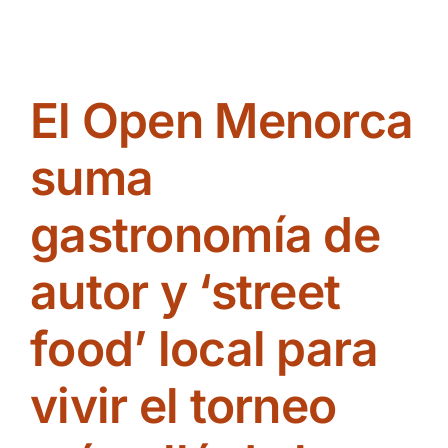
épica
y
sorpresas:
el
Open
El Open Menorca
Menorca
sobrevive
a
suma
una
jornada
gastronomía de
límite
y
reconfigura
autor y ‘street
su
cuadro
food’ local para
vivir el torneo