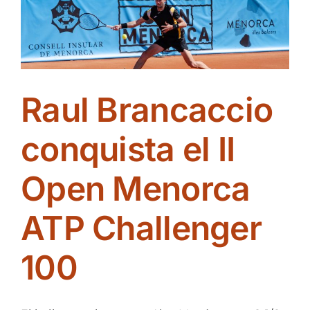
consolida
tras
una
edición
marcada
por
Raul Brancaccio
la
resiliencia
organizativa
conquista el II
y
su
Open Menorca
proyección
internacional
ATP Challenger
100