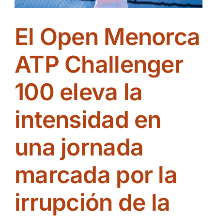
serie
en
El Open Menorca
las
semifinales
individuales
ATP Challenger
100 eleva la
intensidad en
una jornada
marcada por la
irrupción de la