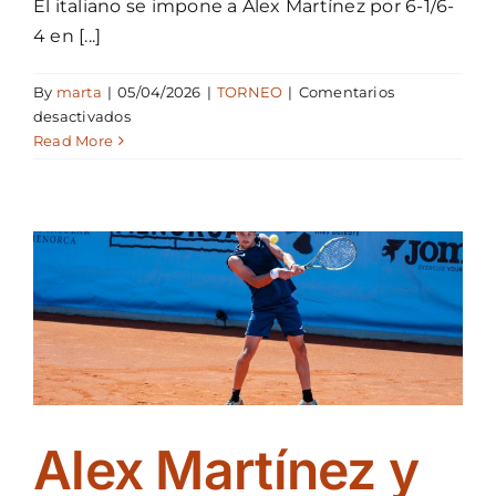
El italiano se impone a Alex Martínez por 6-1/6-
4 en [...]
By
marta
|
05/04/2026
|
TORNEO
|
Comentarios
en
desactivados
Raul
Read More
Brancaccio
conquista
el
II
Open
Menorca
ATP
Challenger
100
Alex Martínez y