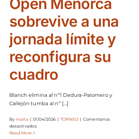
Open Menorca
en
su
sobrevive a una
tramo
decisivo
jornada límite y
reconfigura su
cuadro
Blanch elimina al nº1 Dedura-Palomero y
Callejón tumba al nº [...]
By
marta
|
01/04/2026
|
TORNEO
|
Comentarios
en
desactivados
Viento,
Read More