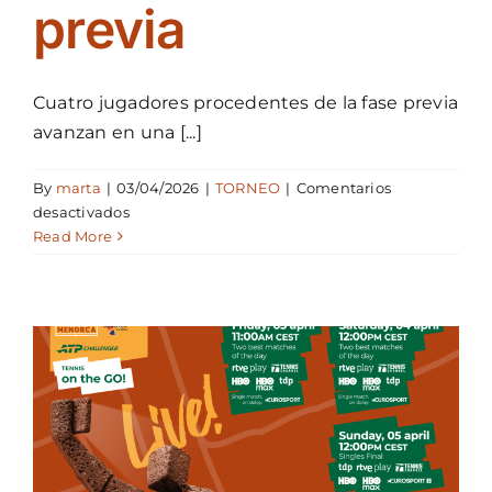
previa
Cuatro jugadores procedentes de la fase previa
avanzan en una [...]
By
marta
|
03/04/2026
|
TORNEO
|
Comentarios
en
desactivados
El
Read More
Open
Menorca
ATP
Challenger
100
eleva
la
intensidad
en
una