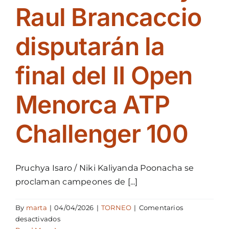
Raul Brancaccio
disputarán la
final del II Open
Menorca ATP
Challenger 100
Pruchya Isaro / Niki Kaliyanda Poonacha se
proclaman campeones de [...]
By
marta
|
04/04/2026
|
TORNEO
|
Comentarios
en
desactivados