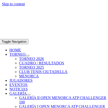
Skip to content
29/03 – 05/04/2026
Club Tenis Ciutadella
info@openmenorca.com
Toggle Navigation
HOME
TORNEO
TORNEO 2026
CUADRO / RESULTADOS
TORNEO 2025
CLUB TENIS CIUTADELLA
MENORCA
JUGADORES
EVENTOS
NOTICIAS
GALERÍA
GALERÍA II OPEN MENORCA ATP CHALLENGER
100
GALERÍA I OPEN MENORCA ATP CHALLENGER