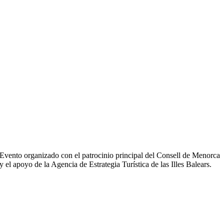
Evento organizado con el patrocinio principal del Consell de Menorca
y el apoyo de la Agencia de Estrategia Turística de las Illes Balears.
29/03 – 05/04/2026
Club Tenis Ciutadella