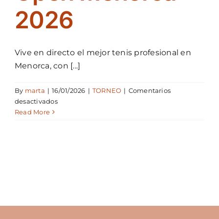
ES
2026
Vive en directo el mejor tenis profesional en
Menorca, con [...]
By
marta
|
16/01/2026
|
TORNEO
|
Comentarios
en
desactivados
Ya
Read More
están
a
la
venta
las
entradas
para
el
Open
Menorca